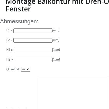
Montage Balkontür mit Dreh-Ö
Fenster
Abmessungen:
L1 »
(mm)
L2 »
(mm)
H1 »
(mm)
H2 »
(mm)
Quantität: