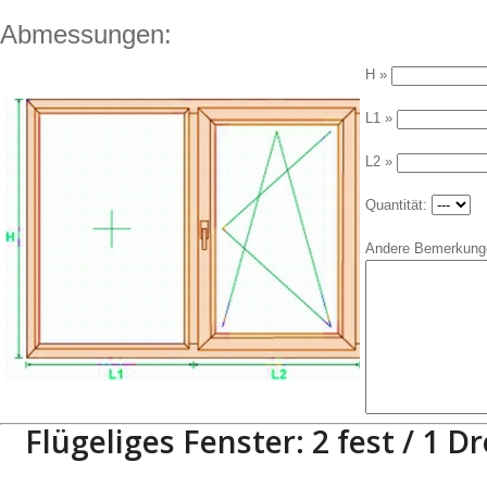
Abmessungen:
H »
L1 »
L2 »
Quantität:
Andere Bemerkung
Flügeliges Fenster: 2 fest / 1 D