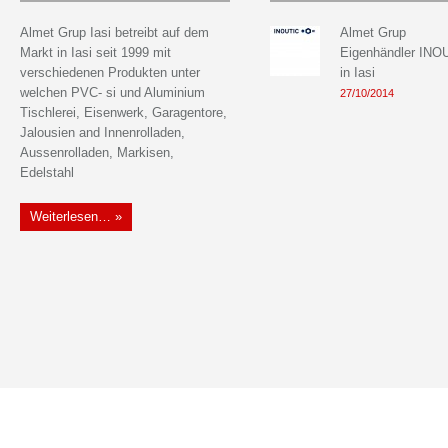
Almet Grup Iasi betreibt auf dem
Almet Grup
Markt in Iasi seit 1999 mit
Eigenhändler INO
"Ich hatte Id
verschiedenen Produkten unter
in Iasi
hatte keine 
welchen PVC- si und Aluminium
Grup bot mir
27/10/2014
Tischlerei, Eisenwerk, Garagentore,
und hat mein
Jalousien and Innenrolladen,
verbessert. 
Aussenrolladen, Markisen,
Tischlerei, A
Edelstahl
ein Garagento
aus Edelstahl
Terasse, Bal
Weiterlesen… »
und vor 5 Mon
glücklich in
Haus. Meiner 
es sehr viel 
meiner 9-jähr
anfänglich v
Wohnblock z
nicht umziehe
empfehle die
ihrer Kreativi
Qualität der