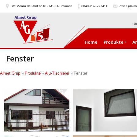
Str. Moara de Vant nr.10 - IASI, Rumänien
0040-232-277411
office@alme
u
Home
Produkte
A
Fenster
Almet Grup
»
Produkte
»
Alu-Tischlerei
»
Fenster