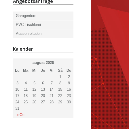
Angebotsanfrage
Garagentore
PVC Tischlerei
Aussenrolladen
Kalender
august 2026
Lu
Ma
Mi
Jo
Vi
Sâ
Du
1
2
3
4
5
6
7
8
9
10
11
12
13
14
15
16
17
18
19
20
21
22
23
24
25
26
27
28
29
30
31
« Oct