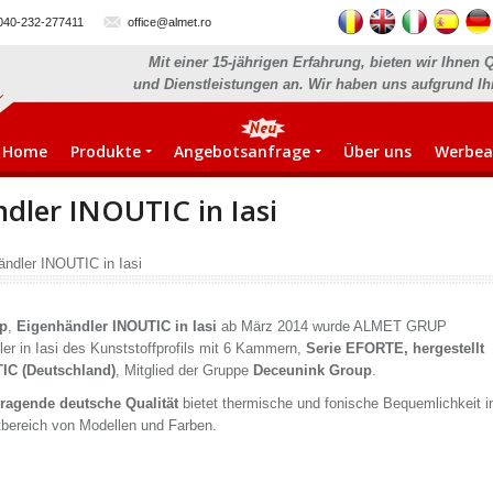
040-232-277411
office@almet.ro
Mit einer 15-jährigen Erfahrung, bieten wir Ihnen 
und Dienstleistungen an. Wir haben uns aufgrund Ih
Home
Produkte
Angebotsanfrage
Über uns
Werbea
dler INOUTIC in Iasi
ndler INOUTIC in Iasi
p
,
Eigenhändler INOUTIC in Iasi
ab März 2014 wurde ALMET GRUP
ler in Iasi des Kunststoffprofils mit 6 Kammern,
Serie EFORTE, hergestellt
IC (Deutschland)
, Mitglied der Gruppe
Deceunink Group
.
rragende deutsche Qualität
bietet thermische und fonische Bequemlichkeit i
bereich von Modellen und Farben.