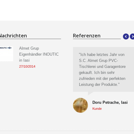
Nachrichten
Referenzen
Almet Grup
Eigenhändler INOUTIC
"Ich hatte Ideen aber ich
"Ich habe letztes Jahr von
"I
in Iasi
hatte keine Lösungen, Almet
S.C. Almet Grup PVC-
üb
Grup bot mir Lösungen an
Tischlerei und Garagentore
Sc
27/10/2014
und hat meine Ideen
gekauft. Ich bin sehr
Di
verbessert. Ich habe PVC
zufrieden mit der perfekten
Al
Tischlerei, Aussenrolladen,
Leistung der Produkte."
Ic
ein Garagentor, Balustraden
zu
aus Edelstahl für die
Zu
Terasse, Balkon montiert…
Doru Petrache, Iasi
sa
und vor 5 Monaten bin ich
Al
Kunde
glücklich in meinem neuen
Haus. Meiner Familie gefiel
es sehr viel insbesondere
meiner 9-jährigen Tochter, die