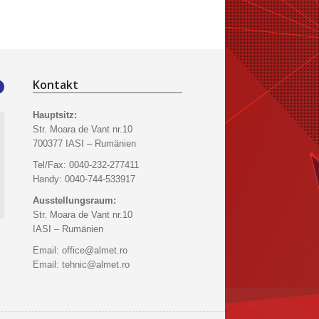
Kontakt
Hauptsitz:
Str. Moara de Vant nr.10
ch war freudig überrascht
"Ich hatte Ideen aber ich
"Ich habe letztes Ja
700377 IASI – Rumänien
er die Qualität und
hatte keine Lösungen, Almet
S.C. Almet Grup PV
hnelligkeit der
Grup bot mir Lösungen an
Tischlerei und Garag
Tel/Fax: 0040-232-277411
enstleistungen, die von der
und hat meine Ideen
gekauft. Ich bin sehr
Handy: 0040-744-533917
met Grup angeboten sind.
verbessert. Ich habe PVC
zufrieden mit der per
Ausstellungsraum:
h war wirklich sehr
Tischlerei, Aussenrolladen,
Leistung der Produkt
Str. Moara de Vant nr.10
frieden.
ein Garagentor, Balustraden
IASI – Rumänien
sammenfassend kann ich
aus Edelstahl für die
gen, dass ich herzlich
Terasse, Balkon montiert…
Email: office@almet.ro
met Grup empfehle."
und vor 5 Monaten bin ich
Email: tehnic@almet.ro
glücklich in meinem neuen
Haus. Meiner Familie gefiel
es sehr viel insbesondere
meiner 9-jährigen Tochter, die