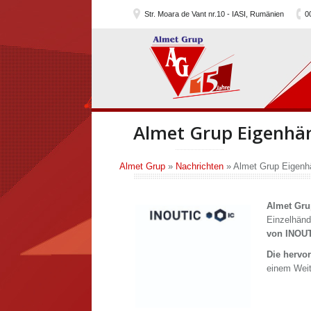
Str. Moara de Vant nr.10 - IASI, Rumänien
0
Almet Grup Eigenhän
Almet Grup
»
Nachrichten
»
Almet Grup Eigenhä
Almet Gru
Einzelhänd
von INOUT
Die hervo
einem Weit